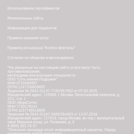
Использование сертификатов
Региональные сайты
Информация для пациентов
Правила оказания услуг
Правила розыгрыша "Колесо фортуны"
Согласие на общение в мессенджерах
*На указанные на настоящем сайте услуги могут быть
противопоказания,
необходима консультация специалиста
ООО "Сеть клиник Подружки"
ИНН 9715494957
ОГРН 1247700659007
Лицензия № Л041-01137-77/01957952 от 07.03.2025
Юридический адрес: 125009, г. Москва, Леонтьевский переулок, д.
21/1, стр. 1
ООО «ВоркСити»
ИНН 7730178141
ОГРН 1157746618809
Лицензия № Л041-01167-59/00364493 от 13.07.2018
Юридический адрес: 127018, город Москва, вн.тер.г. муниципальный
округ Марьина роща, ул. Полковая, д. 3
8 (800) 301-76-37
*Описание процедур носит информационный характер. Перед
проведением любой процедуры