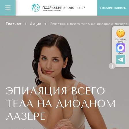
Онлайн-запись
8(800)101-47-27
Главная
Акции
Эпиляция всего тела на диодном лазере
закрытый
клуб
MAX
i
ЭПИЛЯЦИЯ ВСЕГО
ТЕЛА НА ДИОДНОМ
ЛАЗЕРЕ